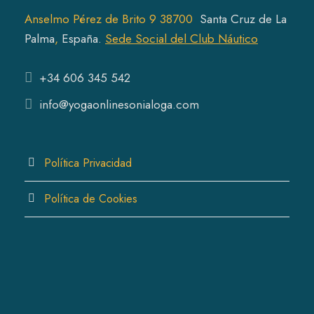
s
c
t
Anselmo Pérez de Brito 9 38700
Santa Cruz de La
t
s
Pal
ma
,
España.
Sede Social del Club Náutico
s
+34 606 345 542
info@yogaonlinesonialoga.com
Política Privacidad
Política de Cookies