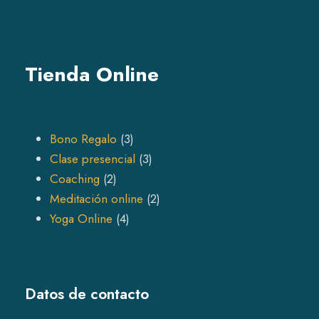
Tienda Online
3
Bono Regalo
3
p
3
Clase presencial
3
2
r
p
Coaching
2
p
o
r
2
Meditación online
2
r
4
d
o
p
Yoga Online
4
o
p
u
d
r
d
r
c
u
o
u
o
t
c
d
Datos de contacto
c
d
s
t
u
t
u
s
c