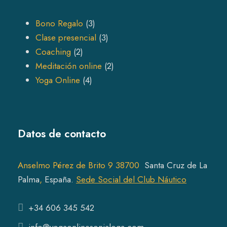
3
Bono Regalo
3
p
3
Clase presencial
3
2
r
p
Coaching
2
p
o
r
2
Meditación online
2
r
4
d
o
p
Yoga Online
4
o
p
u
d
r
d
r
c
u
o
u
o
t
c
d
Datos de contacto
c
d
s
t
u
t
u
s
c
s
c
t
Anselmo Pérez de Brito 9 38700
Santa Cruz de La
t
s
Pal
ma
,
España.
Sede Social del Club Náutico
s
+34 606 345 542