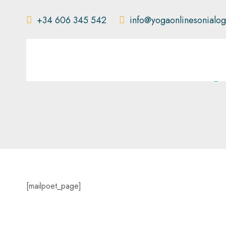
+34 606 345 542
info@yogaonlinesonialo
P
[mailpoet_page]