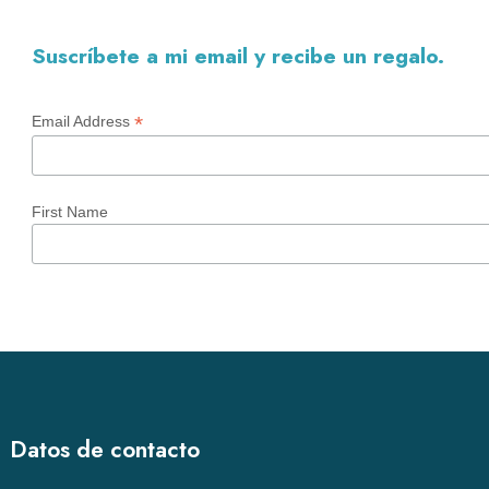
Suscríbete a mi email y recibe un regalo.
*
Email Address
First Name
Datos de contacto