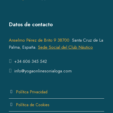
o
p
u
d
r
d
r
c
u
o
u
o
t
c
d
Datos de contacto
c
d
s
t
u
t
u
s
c
s
c
t
Anselmo Pérez de Brito 9 38700
Santa Cruz de La
t
s
Pal
ma
,
España.
Sede Social del Club Náutico
s
+34 606 345 542
info@yogaonlinesonialoga.com
Política Privacidad
Política de Cookies