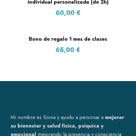
e
individual personalizada (de 2h)
s
60,00
€
q
u
a
Bono de regalo 1 mes de clases
n
65,00
€
t
i
t
y
Mi nombre es Sonia y ayudo a personas a
mejorar
su bienestar y salud física, psíquica y
emocional
mejorando la presencia y consciencia