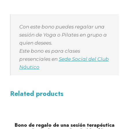
s
i
ó
Con este bono puedes regalar una
n
sesión de Yoga o Pilates en grupo a
d
quien desees.
e
Este bono es para clases
Y
presenciales en
Sede Social del Club
o
Náutico
g
a
o
P
Related products
i
l
a
t
Bono de regalo de una sesión terapéutica