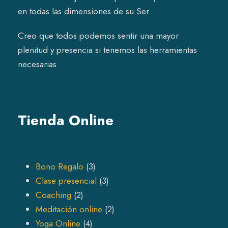
en todas las dimensiones de su Ser.
Creo que todos podemos sentir una mayor
plenitud y presencia si tenemos las herramientas
necesarias.
Tienda Online
3
Bono Regalo
3
p
3
Clase presencial
3
2
r
p
Coaching
2
p
o
r
2
Meditación online
2
r
4
d
o
p
Yoga Online
4