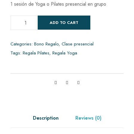
1 sesión de Yoga o Pilates presencial en grupo
B
ADD TO CART
o
n
o
Categories:
Bono Regalo
,
Clase presencial
d
Tags:
Regala Pilates
,
Regala Yoga
e
r
e
g
a
l
o
1
Description
Reviews (0)
s
e