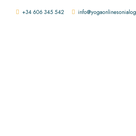
+34 606 345 542
info@yogaonlinesonialo
Cómo Iniciar tu