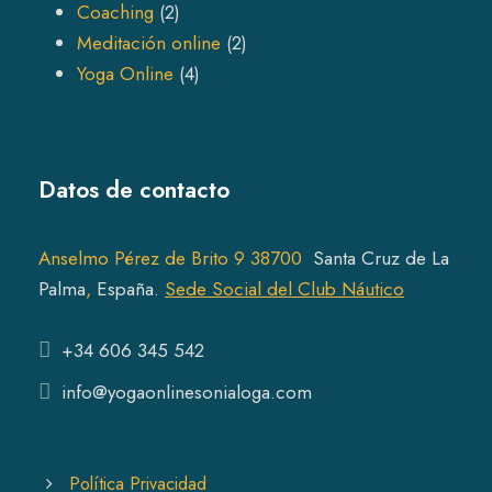
2
r
p
Coaching
2
p
o
r
2
Meditación online
2
r
4
d
o
p
Yoga Online
4
o
p
u
d
r
d
r
c
u
o
u
o
t
c
d
Datos de contacto
c
d
s
t
u
t
u
s
c
s
c
t
Anselmo Pérez de Brito 9 38700
Santa Cruz de La
t
s
Pal
ma
,
España.
Sede Social del Club Náutico
s
+34 606 345 542
info@yogaonlinesonialoga.com
Política Privacidad