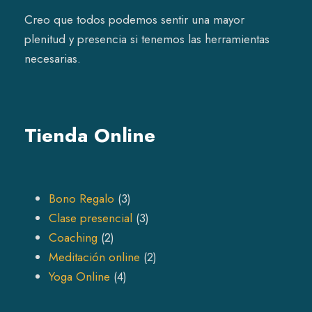
Creo que todos podemos sentir una mayor
plenitud y presencia si tenemos las herramientas
necesarias.
Tienda Online
3
Bono Regalo
3
p
3
Clase presencial
3
2
r
p
Coaching
2
p
o
r
2
Meditación online
2
r
4
d
o
p
Yoga Online
4
o
p
u
d
r