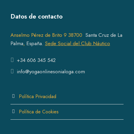
d
r
c
u
o
u
o
t
c
d
Datos de contacto
c
d
s
t
u
t
u
s
c
s
c
t
Anselmo Pérez de Brito 9 38700
Santa Cruz de La
t
s
Pal
ma
,
España.
Sede Social del Club Náutico
s
+34 606 345 542
info@yogaonlinesonialoga.com
Política Privacidad
Política de Cookies